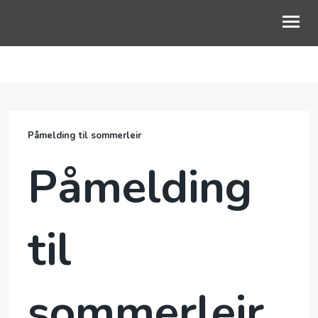
NYHETER
OM OSS
Påmelding til sommerleir
FOR DEG
Påmelding
PODCAST
KALENDER
til
GI EN GAVE
FØLG OSS PÅ LINKTR.EE
sommerleir