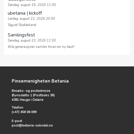
Søndag, august 16, 2026 11:00
ubetania | kickoff
Lørdag, august 22, 2026 20:00
Sigurd Stakkeland
Samlingsfest
Søndag, august 23, 2026 11:00
Alle generasjoner samles foran en ny høst!
Pinsemenigheten Betania
Besøks- og postadresse
Øynosletto 1 (Postboks 36)
4381 Hauge i Dalane
Telefon
(+47) 456 06 099
E-post
post@betania-sokndal.no