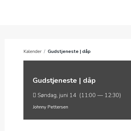
NYHETER
OM OSS
Kalender
/
Gudstjeneste | dåp
Gudstjeneste | dåp
Søndag, juni 14 (11:00 — 12:30)
Johnny Pettersen