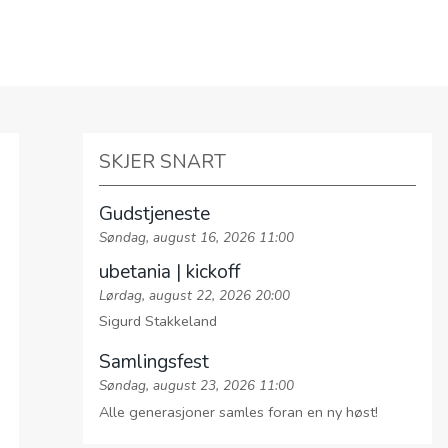
E
FØLG OSS PÅ LINKTR.EE