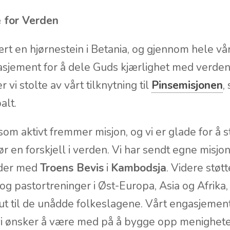
e for Verden
ært en hjørnestein i Betania, og gjennom hele vår 
sjement for å dele Guds kjærlighet med verden
er vi stolte av vårt tilknytning til
Pinsemisjonen
,
alt.
om aktivt fremmer misjon, og vi er glade for å s
r en forskjell i verden. Vi har sendt egne misjo
ider med
Troens Bevis
i
Kambodsja
. Videre støtt
g pastortreninger i Øst-Europa, Asia og Afrika, 
 ut til de unådde folkeslagene. Vårt engasjeme
 vi ønsker å være med på å bygge opp menighete