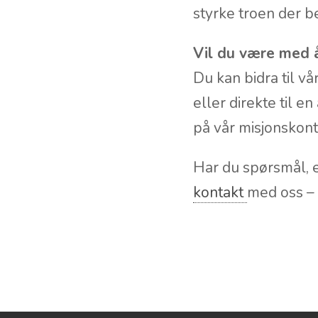
styrke troen der b
Vil du være med å
Du kan bidra til vå
eller direkte til e
på vår misjonskon
Har du spørsmål, e
kontakt
med oss – v