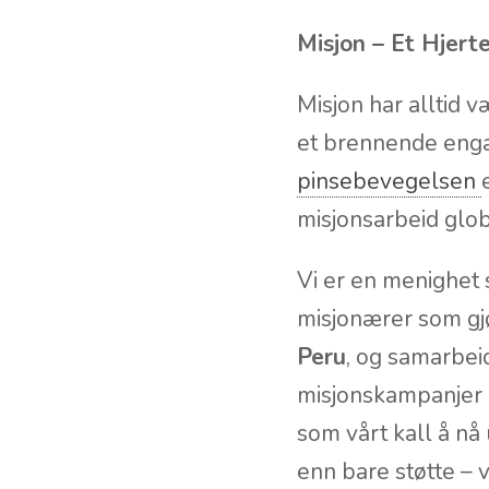
Misjon – Et Hjert
Misjon har alltid v
et brennende enga
pinsebevegelsen
misjonsarbeid glob
Vi er en menighet s
misjonærer som gjø
Peru
, og samarbe
misjonskampanjer o
som vårt kall å nå
enn bare støtte –