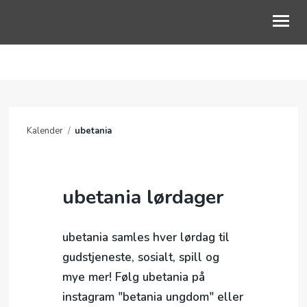
NYHETER
OM OSS
Kalender
/
ubetania
FOR DEG
PODCAST
ubetania lørdager
KALENDER
GI EN GAVE
ubetania samles hver lørdag til
gudstjeneste, sosialt, spill og
FØLG OSS PÅ LINKTR.EE
mye mer! Følg ubetania på
instagram "betania ungdom" eller