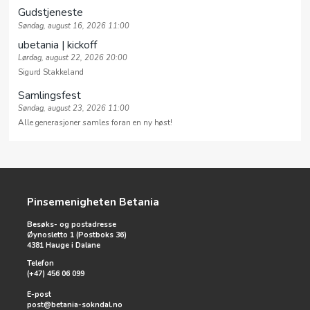
Gudstjeneste
Søndag, august 16, 2026 11:00
ubetania | kickoff
Lørdag, august 22, 2026 20:00
Sigurd Stakkeland
Samlingsfest
Søndag, august 23, 2026 11:00
Alle generasjoner samles foran en ny høst!
Pinsemenigheten Betania
Besøks- og postadresse
Øynosletto 1 (Postboks 36)
4381 Hauge i Dalane
Telefon
(+47) 456 06 099
E-post
post@betania-sokndal.no