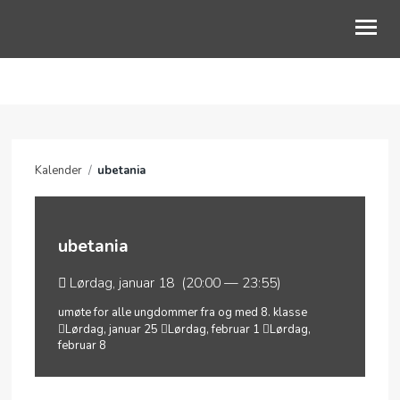
NYHETER
OM OSS
Kalender
/
ubetania
FOR DEG
PODCAST
ubetania
KALENDER
Lørdag, januar 18 (20:00 — 23:55)
GI EN GAVE
umøte for alle ungdommer fra og med 8. klasse
Lørdag, januar 25
Lørdag, februar 1
Lørdag,
FØLG OSS PÅ LINKTR.EE
februar 8