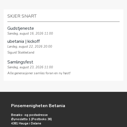
SKJER SNART
Gudstjeneste
Søndag, august 16, 2026 11:00
ubetania | kickoff
Lørdag, august 22, 2026 20:00
Sigurd Stakkeland
Samlingsfest
Søndag, august 23, 2026 11:00
Alle generasjoner samles foran en ny høst!
Pinsemenigheten Betania
Besøks- og postadresse
Øynosletto 1 (Postboks 36)
4381 Hauge i Dalane