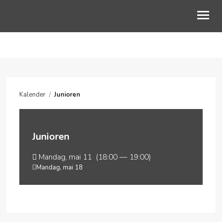
NYHETER
OM OSS
Kalender
/
Junioren
FOR DEG
PODCAST
Junioren
KALENDER
Mandag, mai 11 (18:00 — 19:00)
GI EN GAVE
Mandag, mai 18
FØLG OSS PÅ LINKTR.EE