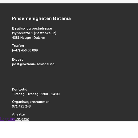
Pinsemenigheten Betania
Besøks- og postadresse
Øynosletto 1 (Postboks 36)
4381 Hauge i Dalane
Telefon
(+47) 456 06 099
E-post
post@betania-sokndal.no
Kontortid:
Tirsdag - fredag 09:00 - 14:00
Organisasjonsnummer:
971 491 248
Ansatte
Logg inn
Gi en gave
Varsel