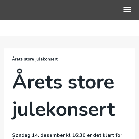
NYHETER
OM OSS
Årets store julekonsert
FOR DEG
Årets store
PODCAST
KALENDER
julekonsert
GI EN GAVE
FØLG OSS PÅ LINKTR.EE
Søndag 14. desember kl 16:30 er det klart for